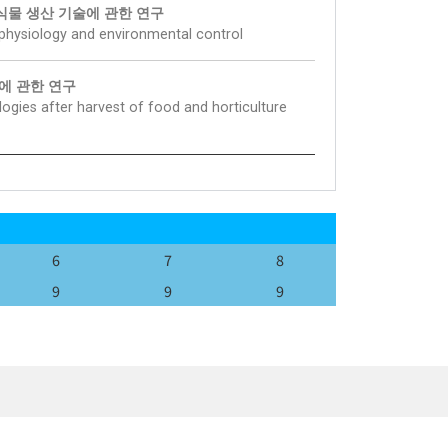
식물 생산 기술에 관한 연구
 physiology and environmental control
술에 관한 연구
ogies after harvest of food and horticulture
6
7
8
9
9
9