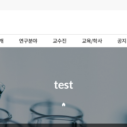
개
연구분야
교수진
교육/학사
공지
test