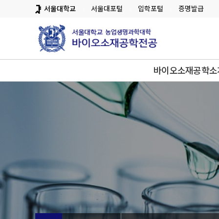
바
서울대학교
서울대포털
입학포털
증명발급
로
가
기
메
뉴
바이오소재공학소