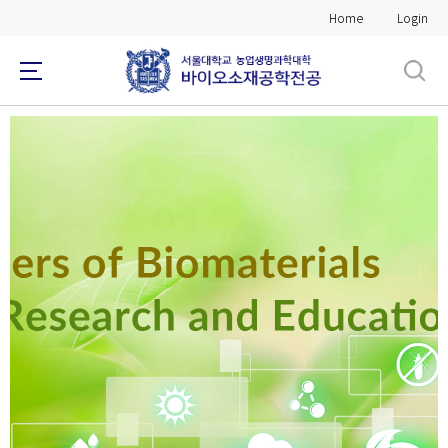
바
Home
Login
로
가
기
메
뉴