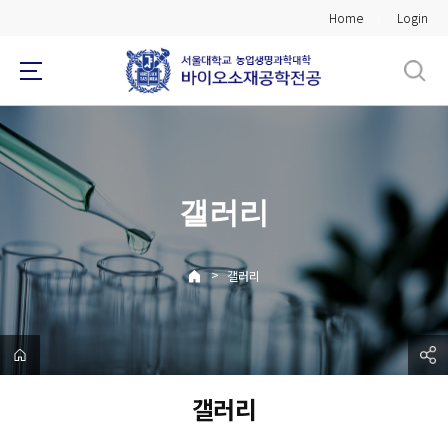
바
Home
Login
로
가
기
메
뉴
갤러리
>
갤러리
갤러리